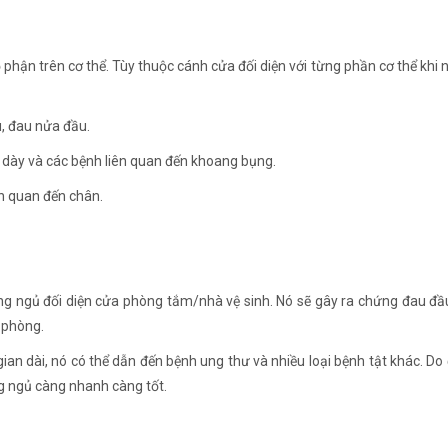
hận trên cơ thể. Tùy thuộc cánh cửa đối diện với từng phần cơ thể khi
u, đau nửa đầu.
ạ dày và các bệnh liên quan đến khoang bụng.
ên quan đến chân.
ng ngủ đối diện cửa phòng tắm/nhà vệ sinh. Nó sẽ gây ra chứng đau đầ
 phòng.
ian dài, nó có thể dẫn đến bệnh ung thư và nhiều loại bệnh tật khác. Do
ờng ngủ càng nhanh càng tốt.