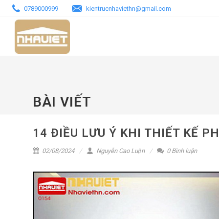
0789000999
kientrucnhaviethn@gmail.com
TRANG CHỦ
MẪU BIỆT THỰ - NHÀ PHỐ
BÀI VIẾT
14 ĐIỀU LƯU Ý KHI THIẾT KẾ 
02/08/2024
Nguyễn Cao Luận
0 Bình luận