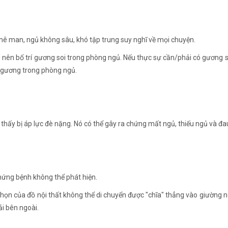
 mê man, ngủ không sâu, khó tập trung suy nghĩ về mọi chuyện.
 nên bố trí gương soi trong phòng ngủ. Nếu thực sự cần/phải có gương so
 gương trong phòng ngủ.
thấy bị áp lực đè nặng. Nó có thể gây ra chứng mất ngủ, thiếu ngủ và đa
hứng bệnh không thể phát hiện.
nhọn của đồ nội thất không thể di chuyển được "chĩa" thẳng vào giường 
i bên ngoài.