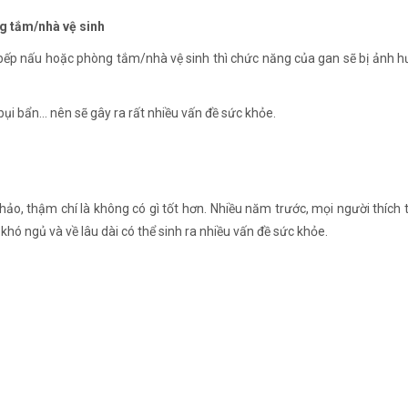
g tắm/nhà vệ sinh
p nấu hoặc phòng tắm/nhà vệ sinh thì chức năng của gan sẽ bị ảnh hưởn
bụi bẩn... nên sẽ gây ra rất nhiều vấn đề sức khỏe.
ảo, thậm chí là không có gì tốt hơn. Nhiều năm trước, mọi người thích t
khó ngủ và về lâu dài có thể sinh ra nhiều vấn đề sức khỏe.