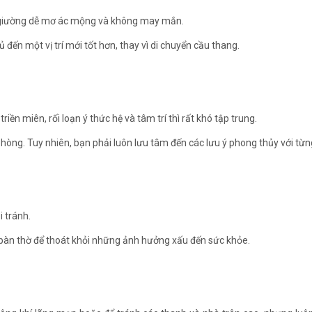
ên giường dễ mơ ác mộng và không may mắn.
đến một vị trí mới tốt hơn, thay vì di chuyển cầu thang.
ền miên, rối loạn ý thức hệ và tâm trí thì rất khó tập trung.
phòng. Tuy nhiên, bạn phải luôn lưu tâm đến các lưu ý phong thủy với từng 
i tránh.
c bàn thờ để thoát khỏi những ảnh hưởng xấu đến sức khỏe.