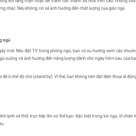
ông khí lãng mạn hoặc để tránh các thanh xà nhà trên cao, nhưng luôn
ng chắc. Nếu không, nó sẽ ảnh hưởng đến chất lượng của giấc ngủ.
ng ngủ
gày mới. Nếu đặt TV trong phòng ngủ, bạn có xu hướng xem các chương 
ờ ngủ xuống và ảnh hưởng đến năng lượng dành cho ngày hôm sau của bạ
hi để ở chế độ chờ (stand by). Vì thế, bạn không nên đặt điện thoại di độ
í lạnh sẽ thổi trực tiếp lên cơ thể bạn. Đặc biệt trong lúc ngủ, lỗ chân
ầu.