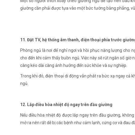
Một số người thích xoay chéo giường ngủ để tạo nên bầu kh
giường cần phải được tựa vào một bức tường bằng phẳng, vữ
11. Đặt TV, hệ thống âm thanh, điện thoại phía trước giườ
Phòng ngủ là nơi để nghỉ ngơi và hồi phục năng lượng cho n
cho đến khi cảm thấy buồn ngủ. Việc này sẽ rút ngắn số gi
càng kéo dài càng ảnh hưởng đến sức khỏe và sự nghiệp.
Trong khi đó, điện thoại di động vẫn phát ra bức xạ ngay cả k
ngủ.
12. Lắp điều hòa nhiệt độ ngay trên đầu giường
Nếu điều hòa nhiệt độ được lắp ngay trên đầu giường, không kh
mở ra nên rất dễ bị các bệnh như cảm lạnh, cứng cơ và đau đ