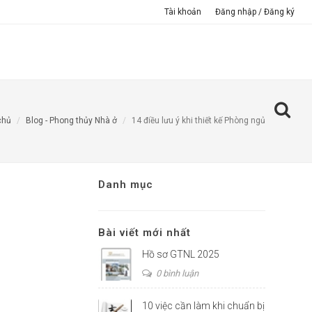
Tài khoản
Đăng nhập / Đăng ký
TƯ VẤN THIẾT KẾ TRỰC TUYẾN
GIỚI THIỆU
chủ
Blog - Phong thủy Nhà ở
14 điều lưu ý khi thiết kế Phòng ngủ
Danh mục
Bài viết mới nhất
Hồ sơ GTNL 2025
0 bình luận
10 việc cần làm khi chuẩn bị