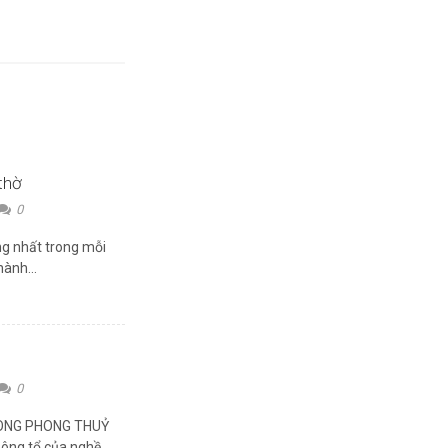
thờ
0
êng nhất trong mỗi
hành...
0
NG PHONG THUỶ
 ông tổ của nghề