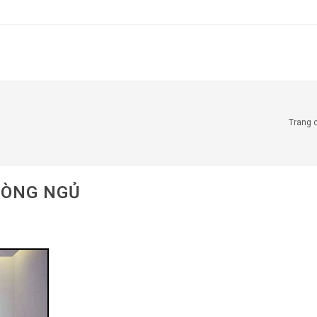
BẢNG GIÁ THIẾT KẾ - THI CÔNG
PHONG THỦY NHÀ Ở
Trang 
PHÒNG NGỦ