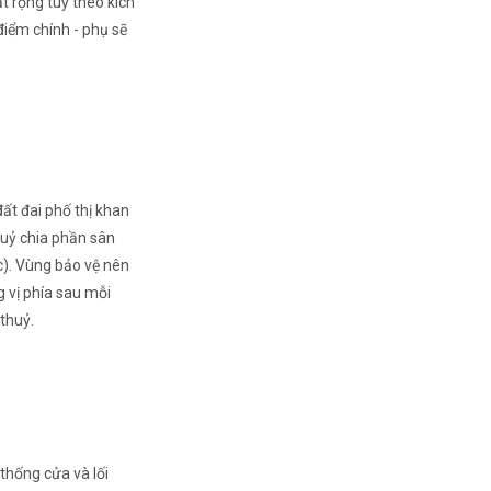
t rộng tuỳ theo kích
điểm chính - phụ sẽ
đất đai phố thị khan
huỷ chia phần sân
c). Vùng bảo vệ nên
 vị phía sau mỗi
thuỷ.
thống cửa và lối