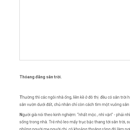
Thóang đãng sân trời.
T
hường thì các ngôi nhà ống, liền kề ở đô thị đều có sân tr
sân vườn dưới đất, chủ nhân chỉ còn cách tìm một vuông sân 
N
gười già nói theo kinh nghiệm: “nhất mộc , nhì vận” - phải n
sống trong nhà. Trẻ nhỏ leo mấy trục bậc thang tới sân trời, 
những người mẹ người chị, có khoảng thoáng rộng đó làm nơi p