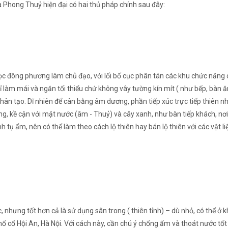
à Phong Thuỷ hiện đại có hai thủ pháp chính sau đây:
 học đông phương làm chủ đạo, với lối bố cục phân tán các khu chức năng
hỉ làm mái và ngăn tối thiểu chứ không vây tường kín mít ( như bếp, bàn 
hân tạo. Dĩ nhiên để cân bằng âm dương, phần tiếp xúc trực tiếp thiên n
, kề cận với mặt nước (âm - Thuỷ) và cây xanh, như bàn tiếp khách, nơi 
 tụ ẩm, nên có thể làm theo cách lộ thiên hay bán lộ thiên với các vật l
, nhưng tốt hơn cả là sử dụng sân trong ( thiên tỉnh) – dù nhỏ, có thể ở 
hố cổ Hội An, Hà Nội. Với cách này, cần chú ý chống ẩm và thoát nước tố