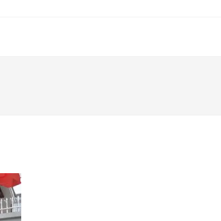
BẢNG GIÁ THIẾT KẾ - THI CÔNG
PHONG THỦY NHÀ Ở