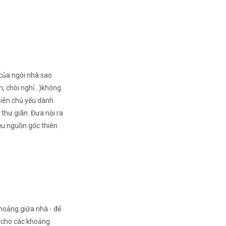
 của ngôi nhà sao
ăn, chòi nghỉ…)không
hiên chủ yếu dành
thư giãn .Đưa nội ra
iệu nguồn gốc thiên
khoảng giữa nhà - để
t cho các khoảng