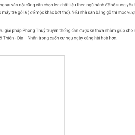
goại vào nội cũng cần chọn lọc chất liệu theo ngũ hành để bổ sung yếu t
ồ mây tre gỗ lá ( để mộc khắc bớt thổ). Nếu nhà sàn bằng gỗ thì mộc vượ
nhiều giải pháp Phong Thuỷ truyền thống cần được kế thừa nhằm giúp cho n
 tố Thiên - Địa – Nhân trong cuốn cư ngụ ngày càng hài hoà hơn.