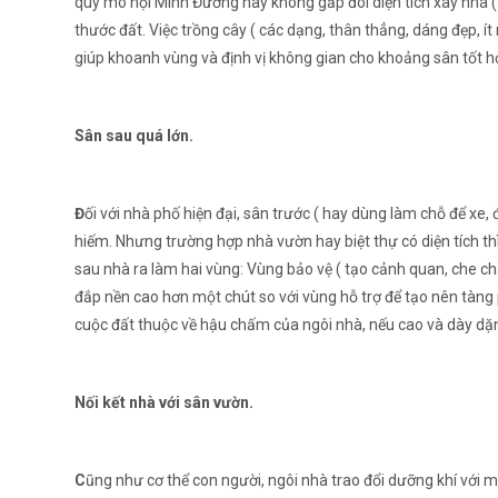
quy mô nội Minh Đường này không gấp đôi diện tích xây nhà ( 
thước đất. Việc trồng cây ( các dạng, thân thẳng, dáng đẹp, ít
giúp khoanh vùng và định vị không gian cho khoảng sân tốt 
Sân sau quá lớn.
Đ
ối với nhà phố hiện đại, sân trước ( hay dùng làm chỗ để xe,
hiếm. Nhưng trường hợp nhà vườn hay biệt thự có diện tích t
sau nhà ra làm hai vùng: Vùng bảo vệ ( tạo cảnh quan, che ch
đắp nền cao hơn một chút so với vùng hỗ trợ để tạo nên tàng 
cuộc đất thuộc về hậu chấm của ngôi nhà, nếu cao và dày dặ
Nối kết nhà với sân vườn.
C
ũng như cơ thể con người, ngôi nhà trao đổi dưỡng khí với m