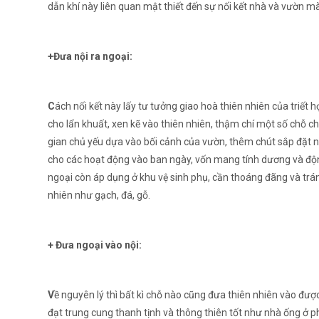
dẫn khí này liên quan mật thiết đến sự nối kết nhà và vườn m
+Đưa nội ra ngoại:
C
ách nối kết này lấy tư tưởng giao hoà thiên nhiên của triết
cho lẩn khuất, xen kẽ vào thiên nhiên, thậm chí một số chỗ c
gian chủ yếu dựa vào bối cảnh của vườn, thêm chút sắp đặt n
cho các hoạt động vào ban ngày, vốn mang tính dương và động
ngoại còn áp dụng ở khu vệ sinh phụ, cần thoáng đãng và tránh
nhiên như gạch, đá, gỗ.
+ Đưa ngoại vào nội:
V
ề nguyên lý thì bất kì chỗ nào cũng đưa thiên nhiên vào được
đạt trung cung thanh tịnh và thông thiên tốt như nhà ống ở p