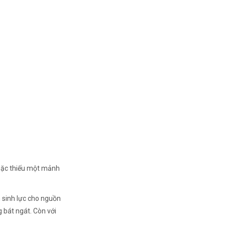
hoặc thiếu một mảnh
n sinh lực cho nguồn
g bát ngát. Còn với