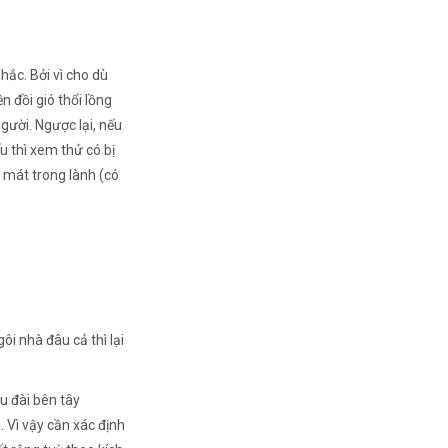
hắc. Bởi vì cho dù
n đồi gió thổi lồng
gười. Ngược lại, nếu
u thì xem thử có bị
i mát trong lành (có
i nhà đâu cả thì lại
u đài bên tây
Vì vậy cần xác định