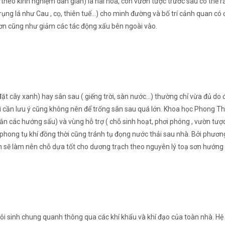
theo kinh nghiệm dân gian) là hài hoà, còn vườn tược trước sau có thể rấ
 rụng lá như Cau , cọ, thiên tuế…) cho minh đường và bố trí cảnh quan có 
hơn cũng như giảm các tác động xấu bên ngoài vào.
 đặt cây xanh) hay sân sau ( giếng trời, sàn nước…) thường chỉ vừa đủ do 
hì cần lưu ý cũng không nên để trống sân sau quá lớn. Khoa học Phong T
ắn các hướng sấu) và vùng hỗ trợ ( chỗ sinh hoạt, phơi phóng , vườn tượ
phong tụ khí đồng thời cũng tránh tụ đọng nước thải sau nhà. Bởi phương
n sẽ làm nên chỗ dựa tốt cho dương trạch theo nguyên lý toạ sơn hướng 
ôi sinh chung quanh thông qua các khí khẩu và khí đạo của toàn nhà. Hệ 