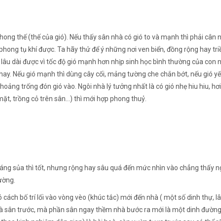
hong thế (thế của gió). Nếu thấy sân nhà có gió to và mạnh thì phải cân n
hong tụ khí được. Ta hãy thử để ý những nơi ven biển, đồng rộng hay triề
 lâu dài được vì tốc độ gió mạnh hơn nhịp sinh học bình thường của con n
 hay. Nếu gió mạnh thì dùng cây cối, mảng tường che chắn bớt, nếu gió yế
oảng trống đón gió vào. Ngôi nhà lý tưởng nhất là có gió nhẹ hiu hiu, hơ
mặt, trồng cỏ trên sân…) thì mới hợp phong thuỷ.
áng sủa thì tốt, nhưng rộng hay sâu quá đến mức nhìn vào chẳng thấy ngô
ường.
ách bố trí lối vào vòng vèo (khúc tắc) mới đến nhà ( một số dinh thự, lâ
sân trước, mà phần sân ngay thềm nhà bước ra mới là một dinh đường. 