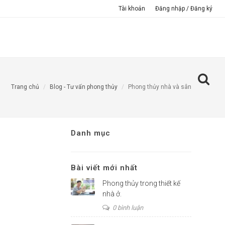
Tài khoản
Đăng nhập / Đăng ký
TƯ VẤN THIẾT KẾ TRỰC TUYẾN
GIỚI THIỆU
Trang chủ
Blog - Tư vấn phong thủy
Phong thủy nhà và sân
Danh mục
Bài viết mới nhất
Phong thủy trong thiết kế
nhà ở.
0 bình luận