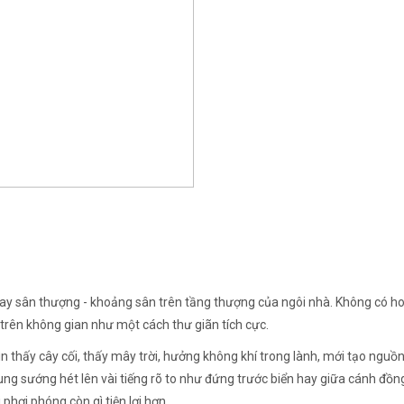
ời hay sân thượng - khoảng sân trên tầng thượng của ngôi nhà. Không có 
trên không gian như một cách thư giãn tích cực.
hìn thấy cây cối, thấy mây trời, hưởng không khí trong lành, mới tạo nguồ
sung sướng hét lên vài tiếng rõ to như đứng trước biển hay giữa cánh đồn
hơi phóng còn gì tiện lợi hơn.