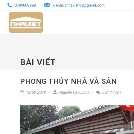
0789000999
kientrucnhaviethn@gmail.com
TRANG CHỦ
MẪU BIỆT THỰ - NHÀ PHỐ
BÀI VIẾT
PHONG THỦY NHÀ VÀ SÂN
12/03/2019
Nguyễn Cao Luận
0 Bình luận