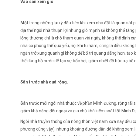
Vào sân xem gió.
M
ột trong những lưu ý đầu tiên khi xem nhà đất là quan sát p
địa thế ngôi nhà thuận lợi nhưng gió mạnh sẽ không thể tàng p
lộng thường chỉ là chỗ tham quan vài ngày, không thể định cư
nhà có phong thế quá yếu, nội khí tù hãm, cũng là điều không
ngăn trở xung quanh gì không để bố trí quang đãng hơn, tạo kh
thể dùng hồ nước dể tạo sự bốc hơi, giảm nhiệt độ bức xạ bề 
Sân trước nhà quá rộng.
S
ân trước mỗi ngôi nhà thuộc về phần Minh Đường, rộng rãi s
giảm khả năng đối ngoại và gia chủ khó kiểm soát tốt Minh Đ
Ngôi nhà truyền thống của nông thôn việt nam xưa nay đều có c
phương cũng vậy), nhưng khoảng đường dẫn đó không xem là 