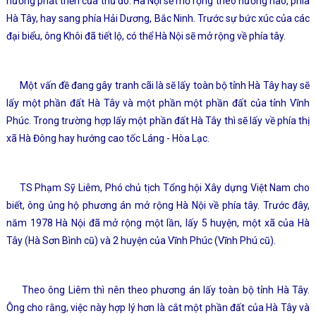
hướng phát triển của thủ đô. Hà Nội sẽ mở rộng theo hướng nào, phía
Hà Tây, hay sang phía Hải Dương, Bắc Ninh. Trước sự bức xúc của các
đại biểu, ông Khôi đã tiết lộ, có thể Hà Nội sẽ mở rộng về phía tây.
Một vấn đề đang gây tranh cãi là sẽ lấy toàn bộ tỉnh Hà Tây hay sẽ
lấy một phần đất Hà Tây và một phần một phần đất của tỉnh Vĩnh
Phúc. Trong trường hợp lấy một phần đất Hà Tây thì sẽ lấy về phía thị
xã Hà Đông hay hướng cao tốc Láng - Hòa Lạc.
TS Phạm Sỹ Liêm, Phó chủ tịch Tổng hội Xây dựng Việt Nam cho
biết, ông ủng hộ phương án mở rộng Hà Nội về phía tây. Trước đây,
năm 1978 Hà Nội đã mở rộng một lần, lấy 5 huyện, một xã của Hà
Tây (Hà Sơn Bình cũ) và 2 huyện của Vĩnh Phúc (Vĩnh Phú cũ).
Theo ông Liêm thì nên theo phương án lấy toàn bộ tỉnh Hà Tây.
Ông cho rằng, việc này hợp lý hơn là cắt một phần đất của Hà Tây và