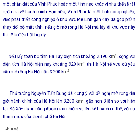
một phần đất của Vĩnh Phúc hoặc một tỉnh nào khác vì như thế sẽ rất
rườm rà về hành chính. Hơn nữa, Vĩnh Phúc là một tỉnh nông nghiệp,
việc phát triển công nghiệp ở khu vực Mê Linh gần đây đã góp phần
thay đổi bộ mặt tỉnh, nếu giờ mở rộng Hà Nội mà lấy đi khu vực này
thì sẽ là điều bất hợp lý.
2
Nếu lấy toàn bộ tỉnh Hà Tây diện tích khoảng 2.190 k
m
, cộng với
2
diện tích Hà Nội hiện nay khoảng 920 k
m
thì Hà Nội sẽ vừa đủ yêu
2
cầu mở rộng Hà Nội gần 3.200 k
m
.
Thủ tướng Nguyễn Tấn Dũng đã đồng ý với đề nghị mở rộng địa
2
giới hành chính của Hà Nội lên 3.200 k
m
, gấp hơn 3 lần so với hiện
tại. Bộ Xây dựng cũng được giao nhiệm vụ lên kế hoạch cụ thể, với sự
tham mưu của thành phố Hà Nội.
Chia sẻ: