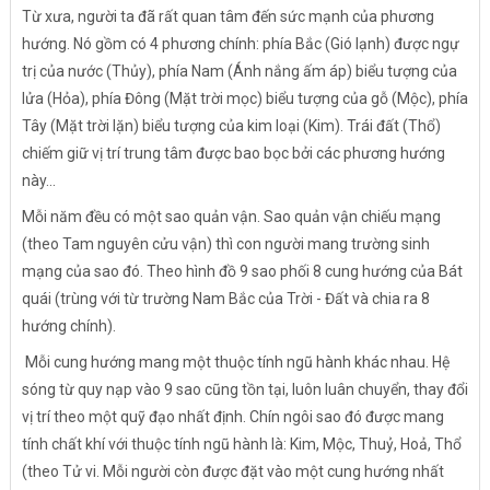
Từ xưa, người ta đã rất quan tâm đến sức mạnh của phương
hướng. Nó gồm có 4 phương chính: phía Bắc (Gió lạnh) được ngự
trị của nước (Thủy), phía Nam (Ánh nắng ấm áp) biểu tượng của
lửa (Hỏa), phía Đông (Mặt trời mọc) biểu tượng của gỗ (Mộc), phía
Tây (Mặt trời lặn) biểu tượng của kim loại (Kim). Trái đất (Thổ)
chiếm giữ vị trí trung tâm được bao bọc bởi các phương hướng
này...
Mỗi năm đều có một sao quản vận. Sao quản vận chiếu mạng
(theo Tam nguyên cửu vận) thì con người mang trường sinh
mạng của sao đó. Theo hình đồ 9 sao phối 8 cung hướng của Bát
quái (trùng với từ trường Nam Bắc của Trời - Đất và chia ra 8
hướng chính).
Mỗi cung hướng mang một thuộc tính ngũ hành khác nhau. Hệ
sóng từ quy nạp vào 9 sao cũng tồn tại, luôn luân chuyển, thay đổi
vị trí theo một quỹ đạo nhất định. Chín ngôi sao đó được mang
tính chất khí với thuộc tính ngũ hành là: Kim, Mộc, Thuỷ, Hoả, Thổ
(theo Tử vi. Mỗi người còn được đặt vào một cung hướng nhất