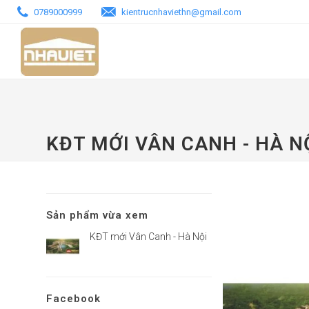
0789000999
kientrucnhaviethn@gmail.com
TRANG CHỦ
MẪU BIỆT THỰ - NHÀ PHỐ
KĐT MỚI VÂN CANH - HÀ N
Sản phẩm vừa xem
KĐT mới Vân Canh - Hà Nội
Facebook