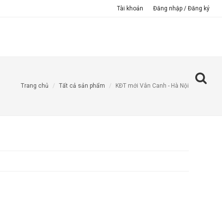
Tài khoản
Đăng nhập / Đăng ký
TƯ VẤN THIẾT KẾ TRỰC TUYẾN
GIỚI THIỆU
Trang chủ
Tất cả sản phẩm
KĐT mới Vân Canh - Hà Nội