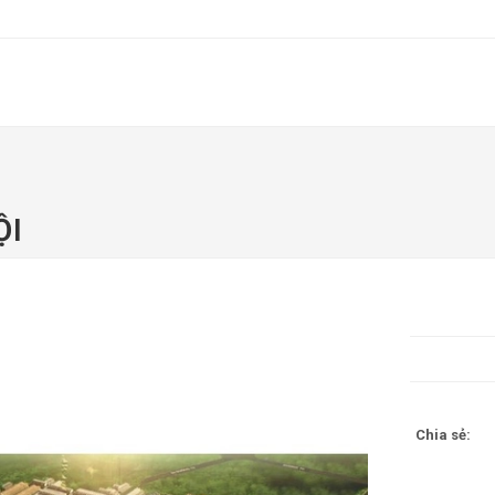
BẢNG GIÁ THIẾT KẾ - THI CÔNG
PHONG THỦY NHÀ Ở
ỘI
Chia sẻ: